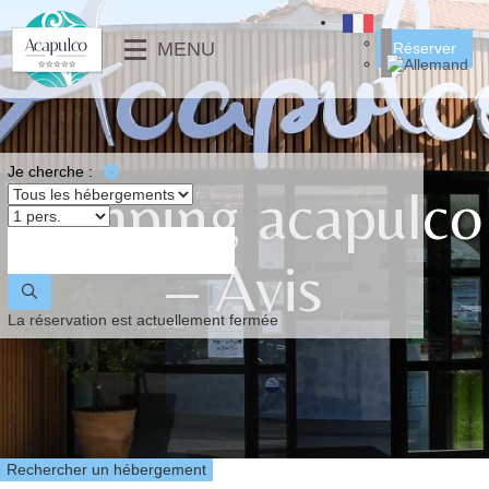
╳
MENU
Réserver
SERVICES
CLUB ENFANTS
MAISONS
⟶
RESTAURANT & SNACK
MOBIL-HOMES
⟵
GALERIE PHOTOS
MOBIL-HOME PMR
Je cherche :
Camping acapulco
VIDÉO
EMPLACEMENTS
⟶
ACTUALITÉS
– Avis
⟵
⟶
La réservation est actuellement fermée
⟵
Rechercher un hébergement