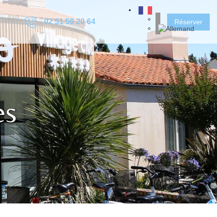
02 51 59 20 64
Réserver
es