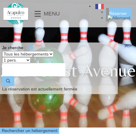
╳
MENU
Réserver
SERVICES
CLUB ENFANTS
MAISONS
⟶
RESTAURANT & SNACK
MOBIL-HOMES
⟵
GALERIE PHOTOS
MOBIL-HOME PMR
Je cherche :
VIDÉO
EMPLACEMENTS
201 Forest Avenue
⟶
ACTUALITÉS
⟵
⟶
La réservation est actuellement fermée
⟵
Rechercher un hébergement