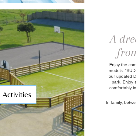
A dr
fro
Enjoy the com
models: “BUD
our updated D
park. Enjoy a
comfortably in
Activities
In family, betw