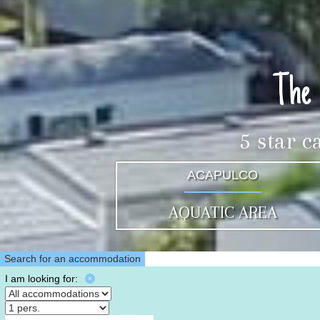
The 
5 star c
ACAPULCO
AQUATIC AREA
Search for an accommodation
I am looking for: