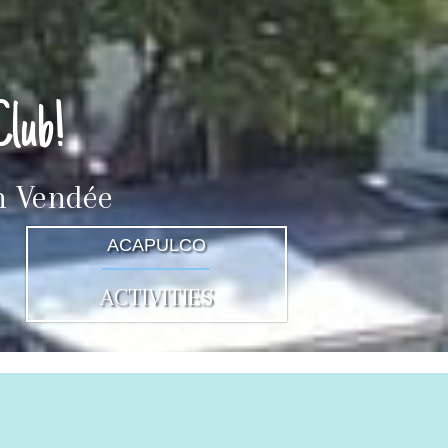
Club!
in Vendée
ACAPULCO
ACTIVITIES