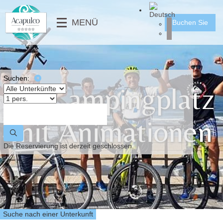
╳
MENÜ
Buchen Sie
DIENSTLEISTUNGEN
KINDERCLUB
HÄUSER
⟶
RESTAURANT & IMBISS
MOBILHEIME
⟵
FOTOGALERIE
MOBILHEIME PMR
Suchen:
Ihr Campingplatz
VIDEO
STELLPLÄTZE
⟶
NACHRICHTEN
mit Animationen
⟵
⟶
Die Reservierung ist derzeit geschlossen.
⟵
Suche nach einer Unterkunft