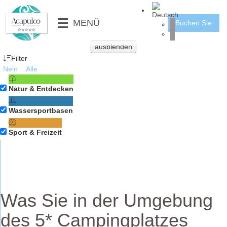
╳
MENÜ
Buchen Sie
DIENSTLEISTUNGEN
KINDERCLUB
HÄUSER
ausblenden
⟶
RESTAURANT & IMBISS
MOBILHEIME
Filter
⟵
Nein
Alle
FOTOGALERIE
MOBILHEIME PMR
Natur & Entdecken
VIDEO
STELLPLÄTZE
Wassersportbasen
⟶
NACHRICHTEN
⟵
Sport & Freizeit
⟶
⟵
Was Sie in der Umgebung
des 5* Campingplatzes