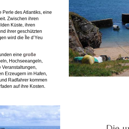
 Perle des Atlantiks, eine
reit. Zwischen ihren
lden Küste, ihren
nd ihrer geschützten
en wird die Île d’Yeu
eunden eine
große
geln, Hochseeangeln,
e Veranstaltungen,
en Erzeugern im Hafen,
r und Radfahrer kommen
faden auf ihre Kosten.
Die u