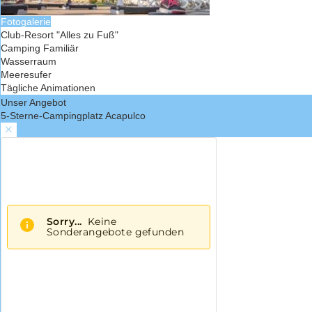
Fotogalerie
Club-Resort "Alles zu Fuß"
Camping Familiär
Wasserraum
Meeresufer
Tägliche Animationen
Unser Angebot
5-Sterne-Campingplatz Acapulco