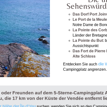
Sehenswürdi
Das Dorf Port Joinv
Le Port de la Meule
Notre Dame de Bonn
La Pointe des Cor
Länder der Bretagne
La Pointe du But
: 
Aussichtspunkt
Das Fort de Pierre
Alte Schloss
die
Entdecken Sie auch
Campingplatz angrenzen.
e oder Freunden auf dem 5-Sterne-Campingplatz 
u, die 17 km von der Küste der Vendée entfernt lie
r Nähe der Île d’Yeu
suchen, wenden Sie sich an den Campingpl