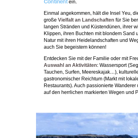
Continent
ein.
Einmal angekommen, hält die Insel Yeu, die
große
Vielfalt an Landschaften
für Sie be
langen Stränden und Küstendünen, ihrer wi
Klippen, ihren Buchten mit blondem Sand u
Natur mit ihren Heidelandschaften und Weg
auch Sie begeistern können!
Entdecken Sie mit der Familie oder mit Fr
Auswahl an Aktivitäten
: Wassersport (Se
Tauchen, Surfen, Meereskajak…), kulturell
gastronomischer Reichtum (Markt mit lokal
Restaurants). Auch passionierte Wandere
auf den herrlichen markierten Wegen und P